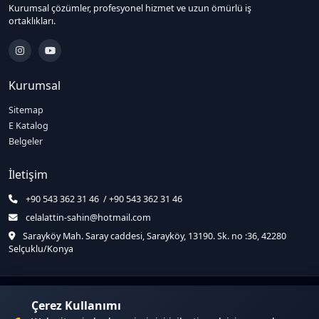
Kurumsal çözümler, profesyonel hizmet ve uzun ömürlü iş
ortaklıkları.
Kurumsal
Sitemap
E Katalog
Belgeler
İletişim
+90 543 362 31 46 / +90 543 362 31 46
celalattin-sahin@hotmail.com
Sarayköy Mah. Saray caddesi, Sarayköy, 13190. Sk. no :36, 42280
Selçuklu/Konya
© 2026 İstanbul | Taş Fırın Kara Fırın Usta Celaleddin. Tüm hakları saklıdır.
Çerez Kullanımı
Sitemap
•
KVKK / Gizlilik